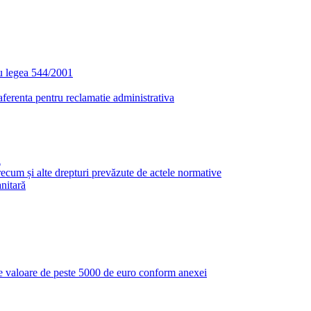
u legea 544/2001
aferenta pentru reclamatie administrativa
i
i precum și alte drepturi prevăzute de actele normative
anitară
r de valoare de peste 5000 de euro conform anexei