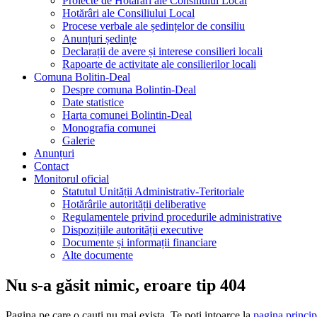
Proiecte de Hotărâri ale Consiliului Local
Hotărâri ale Consiliului Local
Procese verbale ale ședințelor de consiliu
Anunțuri ședințe
Declarații de avere și interese consilieri locali
Rapoarte de activitate ale consilierilor locali
Comuna Bolitin-Deal
Despre comuna Bolintin-Deal
Date statistice
Harta comunei Bolintin-Deal
Monografia comunei
Galerie
Anunțuri
Contact
Monitorul oficial
Statutul Unității Administrativ-Teritoriale
Hotărârile autorității deliberative
Regulamentele privind procedurile administrative
Dispozițiile autorității executive
Documente și informații financiare
Alte documente
Nu s-a găsit nimic, eroare tip 404
Pagina pe care o cauti nu mai exista. Te poti intoarce la
pagina princip