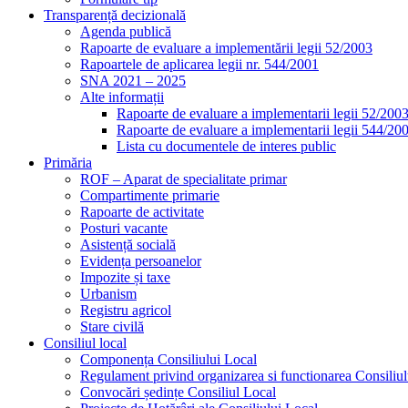
Transparență decizională
Agenda publică
Rapoarte de evaluare a implementării legii 52/2003
Rapoartele de aplicarea legii nr. 544/2001
SNA 2021 – 2025
Alte informații
Rapoarte de evaluare a implementarii legii 52/200
Rapoarte de evaluare a implementarii legii 544/20
Lista cu documentele de interes public
Primăria
ROF – Aparat de specialitate primar
Compartimente primarie
Rapoarte de activitate
Posturi vacante
Asistență socială
Evidența persoanelor
Impozite și taxe
Urbanism
Registru agricol
Stare civilă
Consiliul local
Componența Consiliului Local
Regulament privind organizarea si functionarea Consiliul
Convocări ședințe Consiliul Local