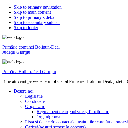
Skip to primary navigation
Skip to main content
Skip to primary sidebar
Skip to secondary sidebar
Skip to footer
Primăria comunei Bolintin-Deal
Județul Giurgiu
Primăria Bolitin-Deal Giurgiu
Bine ati venit pe website-ul oficial al Primariei Bolintin-Deal, judetul
Despre noi
Legislație
Conducere
Organizare
Regulament de organizare și funcționare
Organigrama
Lista și datele de contact ale instituțiilor care funcționea
Carieră(posturi scoase la concurs)