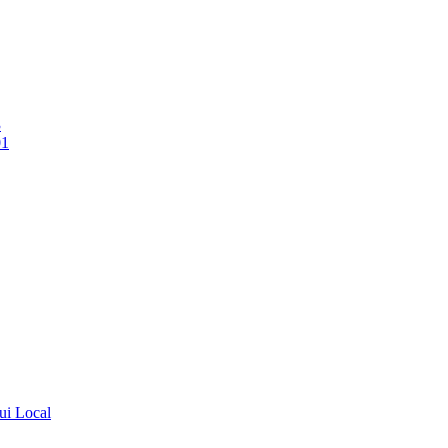
3
01
ui Local