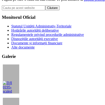
Cauta
pe
acest
Bara
Monitorul Oficial
website
principală
Statutul Unității Administrativ-Teritoriale
Hotărârile autorității deliberative
Regulamentele privind procedurile administrative
Dispozițiile autorității executive
Documente și informații financiare
Alte documente
Galerie