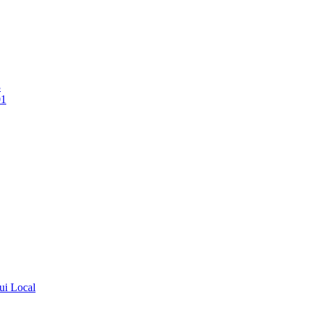
3
01
ui Local