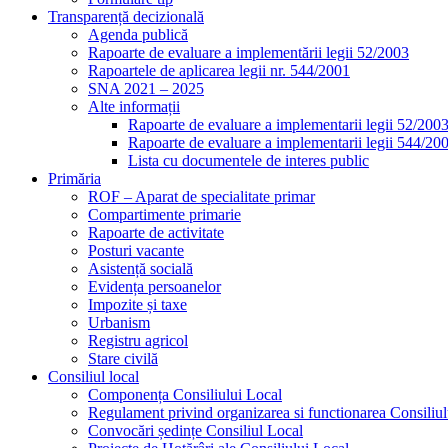
Transparență decizională
Agenda publică
Rapoarte de evaluare a implementării legii 52/2003
Rapoartele de aplicarea legii nr. 544/2001
SNA 2021 – 2025
Alte informații
Rapoarte de evaluare a implementarii legii 52/200
Rapoarte de evaluare a implementarii legii 544/20
Lista cu documentele de interes public
Primăria
ROF – Aparat de specialitate primar
Compartimente primarie
Rapoarte de activitate
Posturi vacante
Asistență socială
Evidența persoanelor
Impozite și taxe
Urbanism
Registru agricol
Stare civilă
Consiliul local
Componența Consiliului Local
Regulament privind organizarea si functionarea Consiliul
Convocări ședințe Consiliul Local