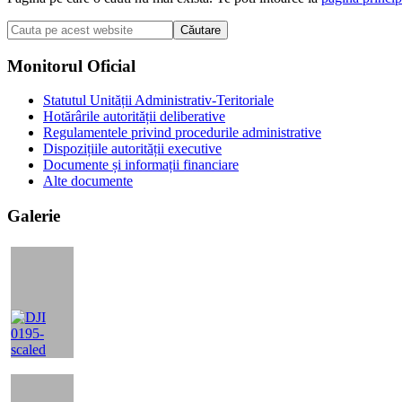
Cauta
pe
acest
Bara
Monitorul Oficial
website
principală
Statutul Unității Administrativ-Teritoriale
Hotărârile autorității deliberative
Regulamentele privind procedurile administrative
Dispozițiile autorității executive
Documente și informații financiare
Alte documente
Galerie