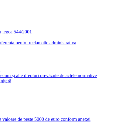
u legea 544/2001
aferenta pentru reclamatie administrativa
i
i precum și alte drepturi prevăzute de actele normative
anitară
r de valoare de peste 5000 de euro conform anexei