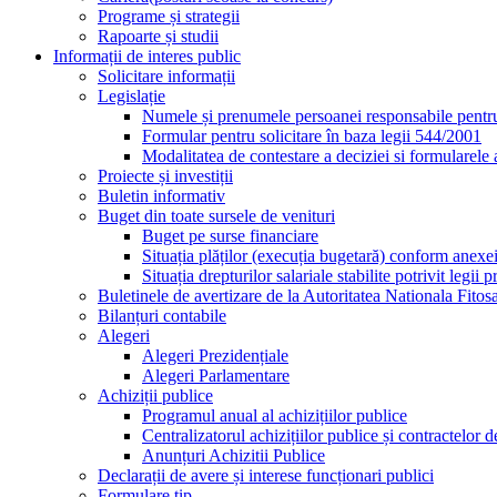
Programe și strategii
Rapoarte și studii
Informații de interes public
Solicitare informații
Legislație
Numele și prenumele persoanei responsabile pentr
Formular pentru solicitare în baza legii 544/2001
Modalitatea de contestare a deciziei si formularele 
Proiecte și investiții
Buletin informativ
Buget din toate sursele de venituri
Buget pe surse financiare
Situația plăților (execuția bugetară) conform anexe
Situația drepturilor salariale stabilite potrivit legi
Buletinele de avertizare de la Autoritatea Nationala Fitos
Bilanțuri contabile
Alegeri
Alegeri Prezidențiale
Alegeri Parlamentare
Achiziții publice
Programul anual al achizițiilor publice
Centralizatorul achizițiilor publice și contractelo
Anunțuri Achizitii Publice
Declarații de avere și interese funcționari publici
Formulare tip