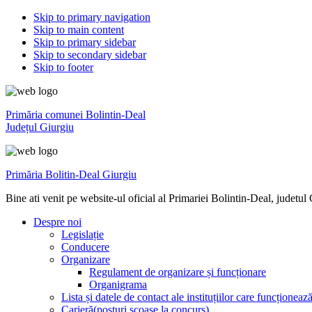
Skip to primary navigation
Skip to main content
Skip to primary sidebar
Skip to secondary sidebar
Skip to footer
Primăria comunei Bolintin-Deal
Județul Giurgiu
Primăria Bolitin-Deal Giurgiu
Bine ati venit pe website-ul oficial al Primariei Bolintin-Deal, judetul
Despre noi
Legislație
Conducere
Organizare
Regulament de organizare și funcționare
Organigrama
Lista și datele de contact ale instituțiilor care funcționea
Carieră(posturi scoase la concurs)