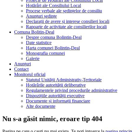
Proiecte de Hotărâri ale Consiliului Local
Hotărâri ale Consiliului Local
Procese verbale ale ședințelor de consiliu
Anunțuri ședințe
Declarații de avere și interese consilieri locali
Rapoarte de activitate ale consilierilor locali
Comuna Bolitin-Deal
Despre comuna Bolintin-Deal
Date statistice
Harta comunei Bolintin-Deal
Monografia comunei
Galerie
Anunțuri
Contact
Monitorul oficial
Statutul Unității Administrativ-Teritoriale
Hotărârile autorității deliberative
Regulamentele privind procedurile administrative
Dispozițiile autorității executive
Documente și informații financiare
Alte documente
Nu s-a găsit nimic, eroare tip 404
Pagina pe care o cauti nu mai exista. Te poti intoarce la
pagina princip