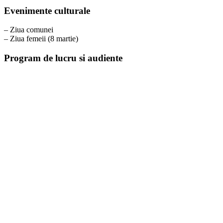
Evenimente culturale
– Ziua comunei
– Ziua femeii (8 martie)
Program de lucru si audiente
Program S.P.C.L.E.P. Bolintin-Deal
Luni – Joi:
09:00 – 13:00
Eliberare acte de identitate:
Luni, Marți, Miercuri, Joi:
08:00 – 09:00 / 13:30 – 15:30
Vineri:
08:00 – 14:00
Taxe și Impozite Locale
Luni – Joi:
08:00 – 15:30
Vineri:
08:00 – 14:00
Program audiențe
Primar:
Joi – 08:00 – 12:00
Viceprimar:
Joi – 08:00 – 12:00