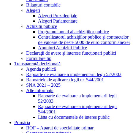
Bilanțuri contabile
Alegeri
Alegeri Prezidențiale
Alegeri Parlamentare
Achiziții publice
Programul anual al achizițiilor publice
Centralizatorul achizițiilor publice și contractelor
de valoare de peste 5000 de euro conform anexei
Anunțuri Achizitii Publice
Declarații de avere și interese funcționari publici
Formulare tip
Transparență decizională
Agenda publică
Rapoarte de evaluare a implementării legii 52/2003
Rapoartele de aplicarea legii nr. 544/2001
SNA 2021 – 2025
Alte informații
Rapoarte de evaluare a implementarii legii
52/2003
Rapoarte de evaluare a implementarii legii
544/2001
Lista cu documentele de interes public
Primăria
ROF – Aparat de specialitate primar