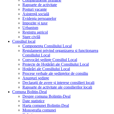
Compartimente primarie
Rapoarte de activitate
Posturi vacante
Asistență socială
Evidența persoanelor
Impozite și taxe
Urbanism
Registru agricol
Stare civilă
Consiliul local
Componența Consiliului Local
Regulament privind organizarea si functionarea
Consiliului Local
Convocări ședințe Consiliul Local
Proiecte de Hotărâri ale Consiliului Local
Hotărâri ale Consiliului Local
Procese verbale ale ședințelor de consiliu
Anunțuri ședințe
Declarații de avere și interese consilieri locali
Rapoarte de activitate ale consilierilor locali
Comuna Bolitin-Deal
Despre comuna Bolintin-Deal
Date statistice
Harta comunei Bolintin-Deal
Monografia comunei