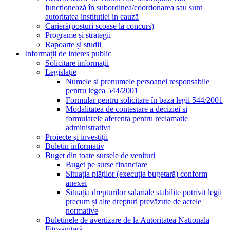
funcționează în subordinea/coordonarea sau sunt
autoritatea institutiei in cauză
Carieră(posturi scoase la concurs)
Programe și strategii
Rapoarte și studii
Informații de interes public
Solicitare informații
Legislație
Numele și prenumele persoanei responsabile
pentru legea 544/2001
Formular pentru solicitare în baza legii 544/2001
Modalitatea de contestare a deciziei si
formularele aferenta pentru reclamatie
administrativa
Proiecte și investiții
Buletin informativ
Buget din toate sursele de venituri
Buget pe surse financiare
Situația plăților (execuția bugetară) conform
anexei
Situația drepturilor salariale stabilite potrivit legii
precum și alte drepturi prevăzute de actele
normative
Buletinele de avertizare de la Autoritatea Nationala
Fitosanitară