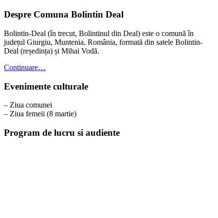
Footer
Despre Comuna Bolintin Deal
Bolintin-Deal (în trecut, Bolintinul din Deal) este o comună în
județul Giurgiu, Muntenia, România, formată din satele Bolintin-
Deal (reședința) și Mihai Vodă.
Continuare…
Evenimente culturale
– Ziua comunei
– Ziua femeii (8 martie)
Program de lucru si audiente
Program S.P.C.L.E.P. Bolintin-Deal
Luni – Joi:
09:00 – 13:00
Eliberare acte de identitate:
Luni, Marți, Miercuri, Joi:
08:00 – 09:00 / 13:30 – 15:30
Vineri:
08:00 – 14:00