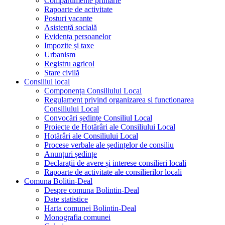
Compartimente primarie
Rapoarte de activitate
Posturi vacante
Asistență socială
Evidența persoanelor
Impozite și taxe
Urbanism
Registru agricol
Stare civilă
Consiliul local
Componența Consiliului Local
Regulament privind organizarea si functionarea
Consiliului Local
Convocări ședințe Consiliul Local
Proiecte de Hotărâri ale Consiliului Local
Hotărâri ale Consiliului Local
Procese verbale ale ședințelor de consiliu
Anunțuri ședințe
Declarații de avere și interese consilieri locali
Rapoarte de activitate ale consilierilor locali
Comuna Bolitin-Deal
Despre comuna Bolintin-Deal
Date statistice
Harta comunei Bolintin-Deal
Monografia comunei