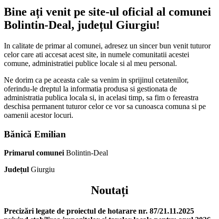
Bine ați venit pe site-ul oficial al comunei
Bolintin-Deal, județul Giurgiu!
In calitate de primar al comunei, adresez un sincer bun venit tuturor
celor care ati accesat acest site, in numele comunitatii acestei
comune, administratiei publice locale si al meu personal.
Ne dorim ca pe aceasta cale sa venim in sprijinul cetatenilor,
oferindu-le dreptul la informatia produsa si gestionata de
administratia publica locala si, in acelasi timp, sa fim o fereastra
deschisa permanent tuturor celor ce vor sa cunoasca comuna si pe
oamenii acestor locuri.
Bănică Emilian
Primarul comunei
Bolintin-Deal
Județul
Giurgiu
Noutați
Precizări legate de proiectul de hotarare nr. 87/21.11.2025