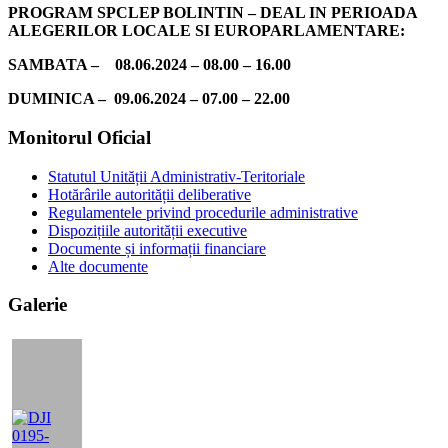
PROGRAM SPCLEP BOLINTIN – DEAL IN PERIOADA
ALEGERILOR LOCALE SI EUROPARLAMENTARE:
SAMBATA – 08.06.2024 – 08.00 – 16.00
DUMINICA – 09.06.2024 – 07.00 – 22.00
Bara
Monitorul Oficial
principală
Statutul Unității Administrativ-Teritoriale
Hotărârile autorității deliberative
Regulamentele privind procedurile administrative
Dispozițiile autorității executive
Documente și informații financiare
Alte documente
Galerie