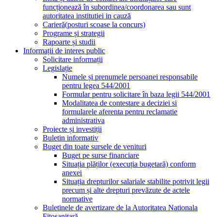
funcționează în subordinea/coordonarea sau sunt
autoritatea institutiei in cauză
Carieră(posturi scoase la concurs)
Programe și strategii
Rapoarte și studii
Informații de interes public
Solicitare informații
Legislație
Numele și prenumele persoanei responsabile
pentru legea 544/2001
Formular pentru solicitare în baza legii 544/2001
Modalitatea de contestare a deciziei si
formularele aferenta pentru reclamatie
administrativa
Proiecte și investiții
Buletin informativ
Buget din toate sursele de venituri
Buget pe surse financiare
Situația plăților (execuția bugetară) conform
anexei
Situația drepturilor salariale stabilite potrivit legii
precum și alte drepturi prevăzute de actele
normative
Buletinele de avertizare de la Autoritatea Nationala
Fitosanitară