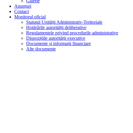
Galerie
Anunțuri
Contact
Monitorul oficial
Statutul Unității Administrativ-Teritoriale
Hotărârile autorității deliberative
Regulamentele privind procedurile administrative
Dispozițiile autorității executive
Documente și informații financiare
Alte documente