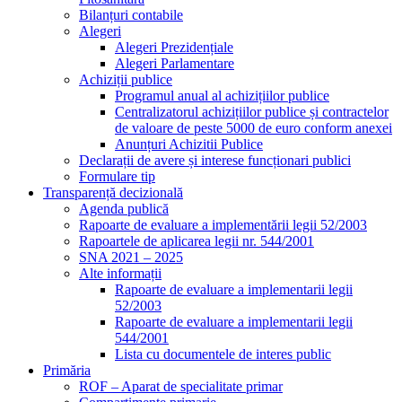
Bilanțuri contabile
Alegeri
Alegeri Prezidențiale
Alegeri Parlamentare
Achiziții publice
Programul anual al achizițiilor publice
Centralizatorul achizițiilor publice și contractelor
de valoare de peste 5000 de euro conform anexei
Anunțuri Achizitii Publice
Declarații de avere și interese funcționari publici
Formulare tip
Transparență decizională
Agenda publică
Rapoarte de evaluare a implementării legii 52/2003
Rapoartele de aplicarea legii nr. 544/2001
SNA 2021 – 2025
Alte informații
Rapoarte de evaluare a implementarii legii
52/2003
Rapoarte de evaluare a implementarii legii
544/2001
Lista cu documentele de interes public
Primăria
ROF – Aparat de specialitate primar