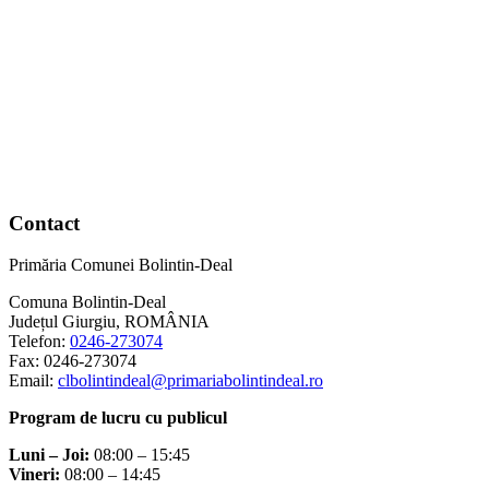
Taxe și Impozite Locale
Luni – Joi:
08:00 – 15:30
Vineri:
08:00 – 14:00
Program audiențe
Primar:
Joi – 08:00 – 12:00
Viceprimar:
Joi – 08:00 – 12:00
Secretar General:
Joi – 08:00 – 12:00
Contact
Primăria Comunei Bolintin-Deal
Comuna Bolintin-Deal
Județul Giurgiu, ROMÂNIA
Telefon:
0246-273074
Fax: 0246-273074
Email:
clbolintindeal@primariabolintindeal.ro
Program de lucru cu publicul
Luni – Joi:
08:00 – 15:45
Vineri:
08:00 – 14:45