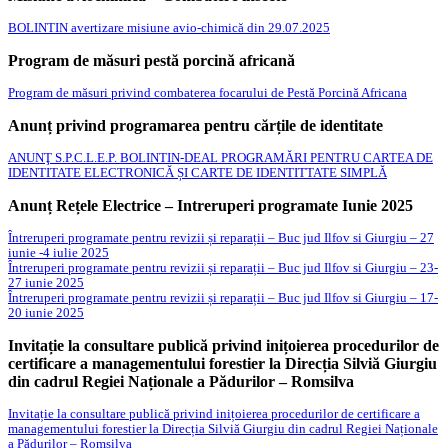
BOLINTIN avertizare misiune avio-chimică din 29.07.2025
Program de măsuri pestă porcină africană
Program de măsuri privind combaterea focarului de Pestă Porcină Africana
Anunț privind programarea pentru cărțile de identitate
ANUNŢ S.P.C.L.E.P. BOLINTIN-DEAL PROGRAMĂRI PENTRU CARTEA DE
IDENTITATE ELECTRONICᾸ ȘI CARTE DE IDENTITTATE SIMPLᾸ
Anunț Rețele Electrice – Intreruperi programate Iunie 2025
Întreruperi programate pentru revizii și reparații – Buc jud Ilfov si Giurgiu – 27
iunie -4 iulie 2025
Întreruperi programate pentru revizii și reparații – Buc jud Ilfov si Giurgiu – 23-
27 iunie 2025
Întreruperi programate pentru revizii și reparații – Buc jud Ilfov si Giurgiu – 17-
20 iunie 2025
Invitație la consultare publică privind inițoierea procedurilor de
certificare a managementului forestier la Direcția Silviă Giurgiu
din cadrul Regiei Naționale a Pădurilor – Romsilva
Invitație la consultare publică privind inițoierea procedurilor de certificare a
managementului forestier la Direcția Silviă Giurgiu din cadrul Regiei Naționale
a Pădurilor – Romsilva