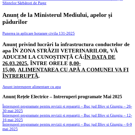
Sfintelor Sărbători de Paște
Anunț de la Ministerul Mediului, apelor și
pădurilor
Punerea in aplicare hotarare civila 131-2025
Anunț privind lucrări la infrastructura conductelor de
apa
ÎN ZONA STRĂZII VETERINARILOR, VĂ
ADUCEM LA CUNOȘTINȚĂ CĂ:
ÎN DATA DE
26.03.2025
, ÎNTRE ORELE
8,00-
15,00
,
ALIMENTAREA CU APĂ A COMUNEI VA FI
ÎNTRERUPTĂ
.
Anunt intrerupere alimentare cu apa
Anunț Rețele Electrice – Intreruperi programate Mai 2025
Întreruperi programate pentru revizii și reparații – Buc jud Ilfov si Giurgiu – 26-
30 mai 2025
Întreruperi programate pentru revizii și reparații – Buc jud Ilfov si Giurgiu – 12-
16 mai 2025
Întreruperi programate pentru revizii și reparații – Buc jud Ilfov si Giurgiu – 6-9
mai 2025