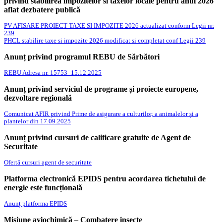
privind stabilirea impozitelor si taxelor locale pentru anul 2026
aflat dezbatere publică
PV AFISARE PROIECT TAXE SI IMPOZITE 2026 actualizat conform Legii nr.
239
PHCL stabilire taxe si impozite 2026 modificat si completat conf Legii 239
Anunț privind programul REBU de Sărbători
REBU Adresa nr. 15753_15.12.2025
Anunț privind serviciul de programe și proiecte europene,
dezvoltare regională
Comunicat AFIR privind Prime de asigurare a culturilor, a animalelor și a
plantelor din 17.09.2025
Anunț privind cursuri de calificare gratuite de Agent de
Securitate
Ofertă cursuri agent de securitate
Platforma electronică EPIDS pentru acordarea tichetului de
energie este funcțională
Anunț platforma EPIDS
Misiune aviochimică – Combatere insecte