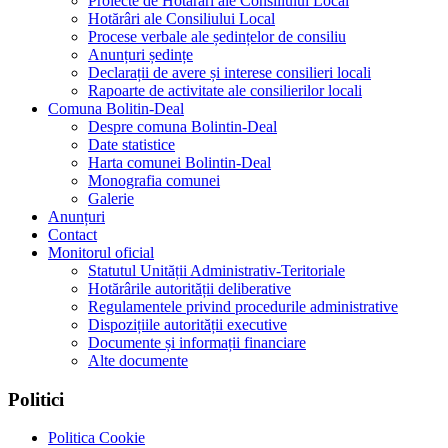
Proiecte de Hotărâri ale Consiliului Local
Hotărâri ale Consiliului Local
Procese verbale ale ședințelor de consiliu
Anunțuri ședințe
Declarații de avere și interese consilieri locali
Rapoarte de activitate ale consilierilor locali
Comuna Bolitin-Deal
Despre comuna Bolintin-Deal
Date statistice
Harta comunei Bolintin-Deal
Monografia comunei
Galerie
Anunțuri
Contact
Monitorul oficial
Statutul Unității Administrativ-Teritoriale
Hotărârile autorității deliberative
Regulamentele privind procedurile administrative
Dispozițiile autorității executive
Documente și informații financiare
Alte documente
Politici
Politica Cookie