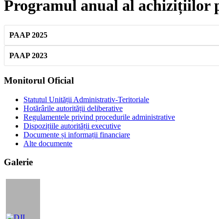
Programul anual al achizițiilor 
PAAP 2025
PAAP 2023
Bara
Monitorul Oficial
principală
Statutul Unității Administrativ-Teritoriale
Hotărârile autorității deliberative
Regulamentele privind procedurile administrative
Dispozițiile autorității executive
Documente și informații financiare
Alte documente
Galerie