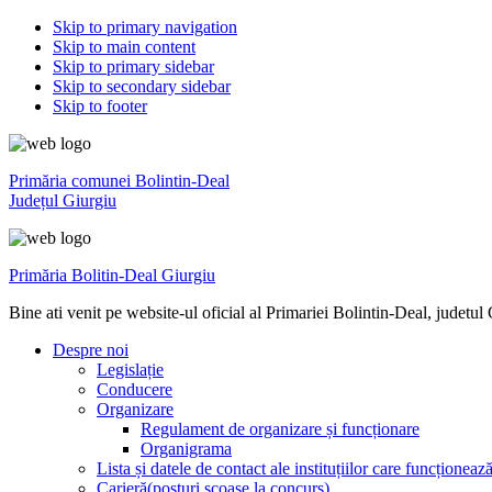
Skip to primary navigation
Skip to main content
Skip to primary sidebar
Skip to secondary sidebar
Skip to footer
Primăria comunei Bolintin-Deal
Județul Giurgiu
Primăria Bolitin-Deal Giurgiu
Bine ati venit pe website-ul oficial al Primariei Bolintin-Deal, judetul
Despre noi
Legislație
Conducere
Organizare
Regulament de organizare și funcționare
Organigrama
Lista și datele de contact ale instituțiilor care funcționea
Carieră(posturi scoase la concurs)