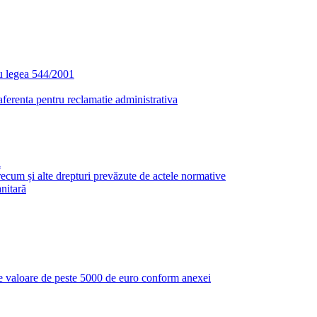
u legea 544/2001
aferenta pentru reclamatie administrativa
i
i precum și alte drepturi prevăzute de actele normative
anitară
r de valoare de peste 5000 de euro conform anexei