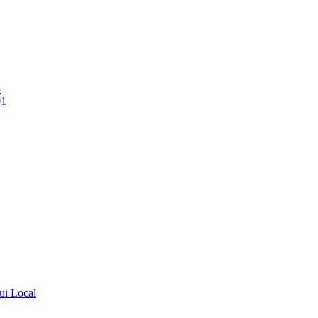
3
01
ui Local