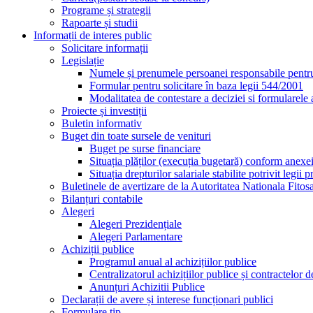
Programe și strategii
Rapoarte și studii
Informații de interes public
Solicitare informații
Legislație
Numele și prenumele persoanei responsabile pentr
Formular pentru solicitare în baza legii 544/2001
Modalitatea de contestare a deciziei si formularele 
Proiecte și investiții
Buletin informativ
Buget din toate sursele de venituri
Buget pe surse financiare
Situația plăților (execuția bugetară) conform anexe
Situația drepturilor salariale stabilite potrivit legi
Buletinele de avertizare de la Autoritatea Nationala Fitos
Bilanțuri contabile
Alegeri
Alegeri Prezidențiale
Alegeri Parlamentare
Achiziții publice
Programul anual al achizițiilor publice
Centralizatorul achizițiilor publice și contractelo
Anunțuri Achizitii Publice
Declarații de avere și interese funcționari publici
Formulare tip