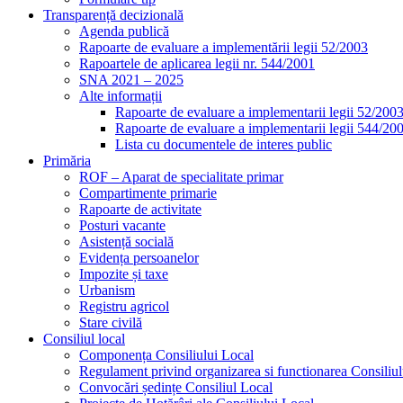
Transparență decizională
Agenda publică
Rapoarte de evaluare a implementării legii 52/2003
Rapoartele de aplicarea legii nr. 544/2001
SNA 2021 – 2025
Alte informații
Rapoarte de evaluare a implementarii legii 52/200
Rapoarte de evaluare a implementarii legii 544/20
Lista cu documentele de interes public
Primăria
ROF – Aparat de specialitate primar
Compartimente primarie
Rapoarte de activitate
Posturi vacante
Asistență socială
Evidența persoanelor
Impozite și taxe
Urbanism
Registru agricol
Stare civilă
Consiliul local
Componența Consiliului Local
Regulament privind organizarea si functionarea Consiliul
Convocări ședințe Consiliul Local